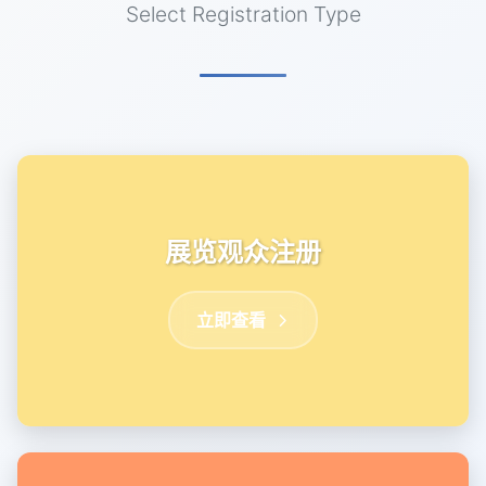
Select Registration Type
展览观众注册
立即查看