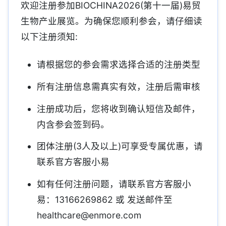
欢迎注册参加BIOCHINA2026(第十一届)易贸
生物产业展览。为确保您顺利参会，请仔细读
以下注册须知:
请根据您的参会需求选择合适的注册类型
所有注册信息需真实有效，注册后需审核
注册成功后，您将收到确认短信及邮件，
内含参会签到码。
团体注册(3人及以上)可享受专属优惠，请
联系官方客服小易
如有任何注册问题，请联系官方客服小
易：13166269862 或 发送邮件至
healthcare@enmore.com