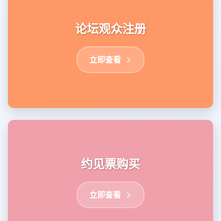
论坛观众注册
立即查看
约见票购买
立即查看