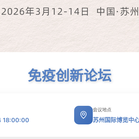
免疫创新论坛
会议地点
 18:00:00
苏州国际博览中心-