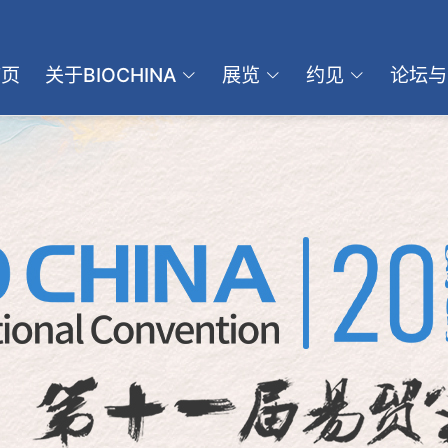
首页
关于BIOCHINA
展览
约见
论坛与