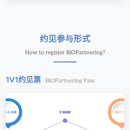
约见参与形式
How to register BiOPartnering?
1V1约见票
BiOPartnering Pass