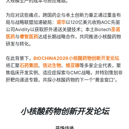
大规模生产的成本与质控难题。
为应对这些痛点，跨国药企与本土创新力量正通过重金布
局与战略联盟加速破局：
诺华
以120亿美元收购AOC先驱
公司Avidity以获取肝外递送关键技术；本土Biotech
圣诺
医药
与
睿智医药
达成长期战略合作，共同推进小核酸药物
研发与转化。
在此背景下，
BIOCHINA2026小核酸药物创新开发论坛
将汇聚
石药集团
、
信达生物
、
维亚臻
等多家企业代表，聚
焦临床开发实例、适应症探索与CMC战略，并特别策划非
肝靶向递送专题，共探小核酸药物的下一个“黄金窗口”。
小核酸药物创新开发论坛
开场访谈