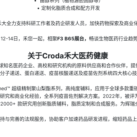
• 甾醇系列（植物源胆固醇等）
• 定制化脂质合成和配方开发
da禾大全力支持科研工作者及药企研发人员，加快药物探索及商业
月12-14日，禾您一起，相聚
F3 B65展台，
畅谈生物医药行业趋
关于Croda禾大医药健康
全球知名医药企业、高校和研究机构的原料供应商和合作伙伴，
分子递送、蛋白递送、疫苗核酸递送及疫苗佐剂系统四大核心技
 Refined™ 超级精制聚山梨酯系列，高纯度辅料，应用于全球多款
剂研究和商业化经验，全系列疫苗佐剂解决方案。2022年，被
，提供2000+ 款研究用创新脂质辅料，脂质定制和合成服务。为辉瑞
持与完善的法规服务，协助客户加速药品研发进程，缩短药品上