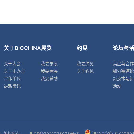
关于BIOCHINA
展览
约见
论坛与
关于大会
我要参展
我要约见
高层与合作
关于主办方
我要看展
关于约见
细分赛道论
合作单位
我要赞助
新技术与新
最新资讯
活动
. 版权所有.
沪ICP备2021023038号-7
沪公网安备 31010502