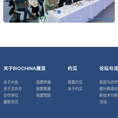
关于BIOCHINA
展览
约见
论坛与
关于大会
我要参展
我要约见
高层与合作
关于主办方
我要看展
关于约见
细分赛道论
合作单位
我要赞助
新技术与新
最新资讯
活动